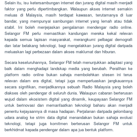
Selain itu, isu ketersambungan internet dan jurang digital masih menjadi
faktor yang perlu dipertimbangkan. Walaupun akses internet semakin
meluas di Malaysia, masih terdapat kawasan, terutamanya di luar
bandar, yang mempunyai sambungan internet yang lemah atau tidak
stabil. Ini boleh menjejaskan pengalaman mendengar radio online.
Selangor FM perlu memastikan kandungan mereka kekal relevan
kepada semua lapisan masyarakat, merangkumi pelbagai demografi
dan latar belakang teknologi, bagi mengelakkan jurang digital daripada
meluaskan lagi perbezaan dalam akses maklumat dan hiburan.
Secara keseluruhannya, Selangor FM telah menunjukkan adaptasi yang
baik dalam menghadapi landskap media yang berubah. Peralihan ke
platform radio online bukan sahaja membolehkan stesen ini terus
relevan dalam era digital, tetapi juga memperluaskan jangkauannya
secara signifikan, menjadikannya sebuah Radio Malaysia yang boleh
diakses oleh pendengar di seluruh dunia. Walaupun cabaran berterusan
wujud dalam ekosistem digital yang dinamik, keupayaan Selangor FM
untuk berinovasi dan memanfaatkan teknologi baharu akan menjadi
penentu kejayaannya di masa hadapan. Perjalanan daripada gelombang
udara analog ke strim data digital menandakan bukan sahaja evolusi
teknologi, tetapi juga komitmen berterusan Selangor FM untuk
berkhidmat kepada pendengar dalam apa jua bentuk platform.