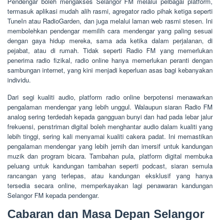
Pendengar boleh mengakses Selangor FM melalui pelbagai platform,
termasuk aplikasi mudah alih rasmi, agregator radio pihak ketiga seperti
TuneIn atau RadioGarden, dan juga melalui laman web rasmi stesen. Ini
membolehkan pendengar memilih cara mendengar yang paling sesuai
dengan gaya hidup mereka, sama ada ketika dalam perjalanan, di
pejabat, atau di rumah. Tidak seperti Radio FM yang memerlukan
penerima radio fizikal, radio online hanya memerlukan peranti dengan
sambungan internet, yang kini menjadi keperluan asas bagi kebanyakan
individu.
Dari segi kualiti audio, platform radio online berpotensi menawarkan
pengalaman mendengar yang lebih unggul. Walaupun siaran Radio FM
analog sering terdedah kepada gangguan bunyi dan had pada lebar jalur
frekuensi, penstriman digital boleh menghantar audio dalam kualiti yang
lebih tinggi, sering kali menyamai kualiti cakera padat. Ini memastikan
pengalaman mendengar yang lebih jernih dan imersif untuk kandungan
muzik dan program bicara. Tambahan pula, platform digital membuka
peluang untuk kandungan tambahan seperti podcast, siaran semula
rancangan yang terlepas, atau kandungan eksklusif yang hanya
tersedia secara online, memperkayakan lagi penawaran kandungan
Selangor FM kepada pendengar.
Cabaran dan Masa Depan Selangor