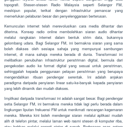
topografi. Stesen-stesen Radio Malaysia seperti Selangor FM,
meskipun popular, terikat dengan infrastruktur pemancar yang
memerlukan pelaburan besar dan penyelenggaraan berterusan.
Kemunculan internet telah merevolusikan cara media dihantar dan
diterima. Konsep radio online membolehkan siaran audio dihantar
melalui rangkaian internet dalam bentuk strim data, bukannya
gelombang udara. Bagi Selangor FM, ini bermakna siaran yang sama
boleh diakses oleh sesiapa sahaja yang mempunyai sambungan
internet, di mana sahaja mereka berada di dunia. Transformasi ini
melibatkan penubuhan infrastruktur penstriman digital, bermula dari
pengekodan audio ke format digital yang sesuai untuk penstriman,
sehinggalah kepada penggunaan pelayan penstriman yang berupaya
mengendalikan ribuan pendengar serentak. Ini adalah anjakan
paradigma daripada penyiaran linear satu-ke-banyak kepada penyiaran
yang lebih dinamik dan mudah diakses.
Implikasi daripada transformasi ini adalah sangat besar. Bagi pendengar
setia Selangor FM, ini bermakna mereka tidak lagi perlu berada dalam
lingkungan liputan frekuensi FM untuk menikmati rancangan kegemaran
mereka. Mereka kini boleh mendengar siaran melalui aplikasi mudah
alih di telefon pintar, melalui laman web rasmi stesen di komputer riba,
atau bahkan melalui peranti pintar di rumah. Perbezaan asas antara