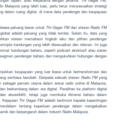
ndungan tajaan, atau kerjasama dengan jenama.
Thr Gegar FM
,
io Malaysia
yang lebih luas, perlu terus menyesuaikan strategi
g dalam ruang digital, di mana data pendengar dan keupayaan
embawa peluang besar untuk
Thr Gegar FM
dan stesen
Radio FM
obal adalah peluang yang tidak ternilai. Selain itu, data yang
lehkan stesen memahami tingkah laku dan pilihan pendengar
cipta kandungan yang lebih disesuaikan dan relevan. Ini juga
rmat kandungan baharu, seperti podcast eksklusif atau siaran
rik segmen pendengar baharu dan mengukuhkan hubungan dengan
jukkan keupayaan yang luar biasa untuk bertransformasi dan
yang sentiasa berubah. Daripada sebuah stesen
Radio FM
yang
eguh sebagai pemain utama dalam arena
radio online
di Malaysia,
n berkembang dalam era digital. Peralihan ke platform digital
an aksesibiliti, tetapi juga membuka dimensi baharu dalam
n. Kejayaan
Thr Gegar FM
adalah testimoni kepada kepentingan
mendalam tentang keperluan pendengar dalam mengekalkan
namik dan berpengaruh dalam industri
Radio Malaysia
.