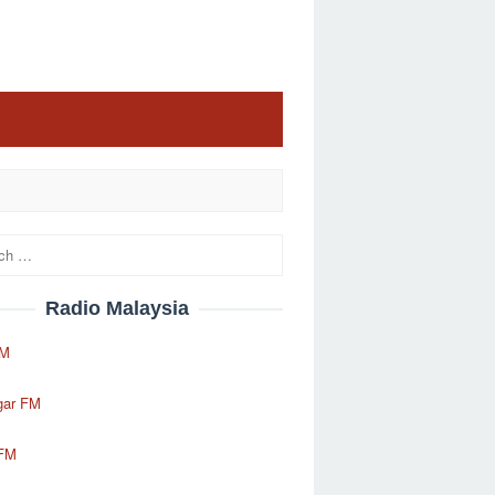
Radio Malaysia
FM
gar FM
 FM