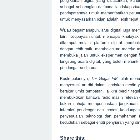
pengiklanan digital yang disasarkan, ka
sebagai sebahagian daripada landskap
Rad
pendapatannya untuk memanfaatkan peluan
untuk menyasarkan iklan adalah lebih tepat.
Walau bagaimanapun, arus digital juga m
lain. Keupayaan untuk mencapai khalayak gl
dikumpul melalui platform digital membo
dengan lebih baik, membolehkan mereka men
membuka jalan untuk eksperimen dengan fo
langsung acara digital, yang boleh mena
pendengar sedia ada.
Kesimpulannya,
Thr Gegar FM
telah menun
menyesuaikan diri dalam landskap media 
berakar umbi tempatan, ia kini berdiri t
membuktikan bahawa radio masih relevan da
bukan sahaja memperluaskan jangkauan d
interaksi pendengar dan inovasi kandunga
penyesuaian teknologi dan pemahaman 
kedudukan sebagai entiti penyiaran yang di
Share this: