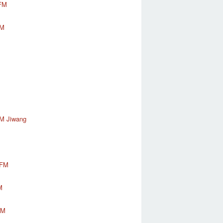
FM
FM
FM Jiwang
 FM
M
FM