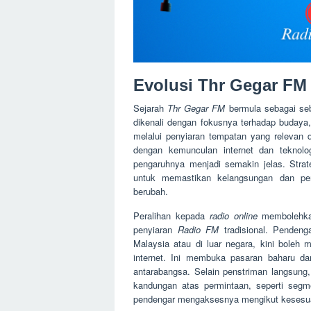
Evolusi Thr Gegar FM 
Sejarah
Thr Gegar FM
bermula sebagai se
dikenali dengan fokusnya terhadap budaya
melalui penyiaran tempatan yang relevan
dengan kemunculan internet dan teknolo
pengaruhnya menjadi semakin jelas. Strate
untuk memastikan kelangsungan dan pe
berubah.
Peralihan kepada
radio online
memboleh
penyiaran
Radio FM
tradisional. Pendeng
Malaysia atau di luar negara, kini bole
internet. Ini membuka pasaran baharu d
antarabangsa. Selain penstriman langsung,
kandungan atas permintaan, seperti segm
pendengar mengaksesnya mengikut kesesua