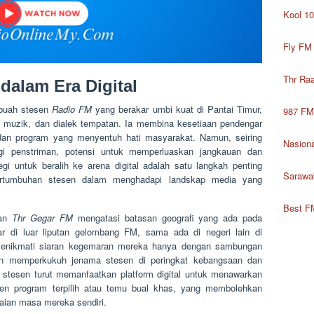
Kool 1
Fly FM
Thr Ra
dalam Era Digital
buah stesen
Radio FM
yang berakar umbi kuat di Pantai Timur,
987 FM
, muzik, dan dialek tempatan. Ia membina kesetiaan pendengar
 dan program yang menyentuh hati masyarakat. Namun, seiring
Nasion
gi penstriman, potensi untuk memperluaskan jangkauan dan
gi untuk beralih ke arena digital adalah satu langkah penting
Sarawa
rtumbuhan stesen dalam menghadapi landskap media yang
Best F
kan
Thr Gegar FM
mengatasi batasan geografi yang ada pada
ar di luar liputan gelombang FM, sama ada di negeri lain di
h menikmati siaran kegemaran mereka hanya dengan sambungan
an memperkukuh jenama stesen di peringkat kebangsaan dan
 stesen turut memanfaatkan platform digital untuk menawarkan
en program terpilih atau temu bual khas, yang membolehkan
ian masa mereka sendiri.