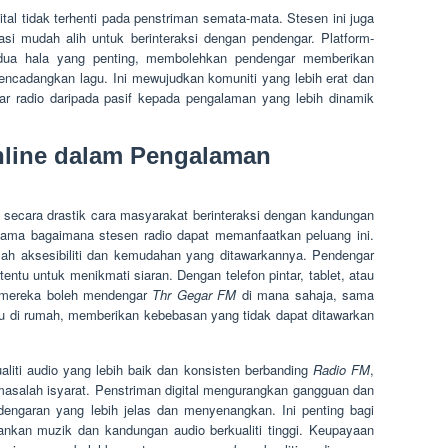
tal tidak terhenti pada penstriman semata-mata. Stesen ini juga
si mudah alih untuk berinteraksi dengan pendengar. Platform-
i dua hala yang penting, membolehkan pendengar memberikan
ncadangkan lagu. Ini mewujudkan komuniti yang lebih erat dan
r radio daripada pasif kepada pengalaman yang lebih dinamik
nline dalam Pengalaman
secara drastik cara masyarakat berinteraksi dengan kandungan
ama bagaimana stesen radio dapat memanfaatkan peluang ini.
lah aksesibiliti dan kemudahan yang ditawarkannya. Pendengar
ertentu untuk menikmati siaran. Dengan telefon pintar, tablet, atau
, mereka boleh mendengar
Thr Gegar FM
di mana sahaja, sama
tau di rumah, memberikan kebebasan yang tidak dapat ditawarkan
liti audio yang lebih baik dan konsisten berbanding
Radio FM
,
salah isyarat. Penstriman digital mengurangkan gangguan dan
engaran yang lebih jelas dan menyenangkan. Ini penting bagi
kan muzik dan kandungan audio berkualiti tinggi. Keupayaan