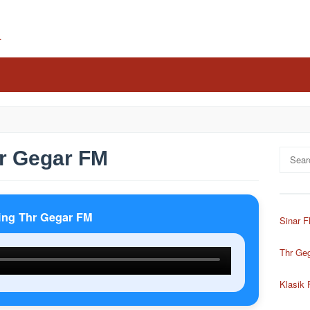
a
r Gegar FM
Search
for:
ing Thr Gegar FM
Sinar 
Thr Ge
Klasik