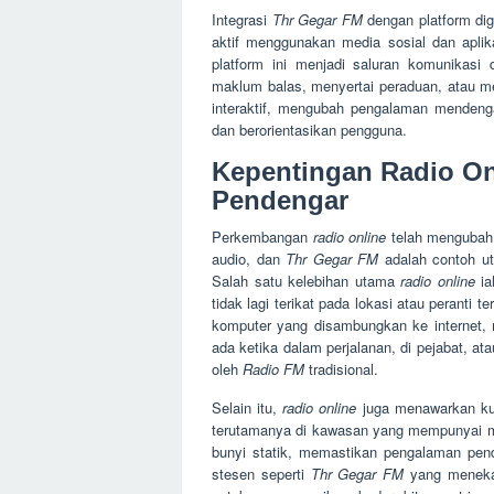
Integrasi
Thr Gegar FM
dengan platform digi
aktif menggunakan media sosial dan aplika
platform ini menjadi saluran komunikas
maklum balas, menyertai peraduan, atau me
interaktif, mengubah pengalaman mendenga
dan berorientasikan pengguna.
Kepentingan Radio O
Pendengar
Perkembangan
radio online
telah mengubah 
audio, dan
Thr Gegar FM
adalah contoh ut
Salah satu kelebihan utama
radio online
ia
tidak lagi terikat pada lokasi atau peranti t
komputer yang disambungkan ke internet
ada ketika dalam perjalanan, di pejabat, a
oleh
Radio FM
tradisional.
Selain itu,
radio online
juga menawarkan kua
terutamanya di kawasan yang mempunyai ma
bunyi statik, memastikan pengalaman pend
stesen seperti
Thr Gegar FM
yang menekan