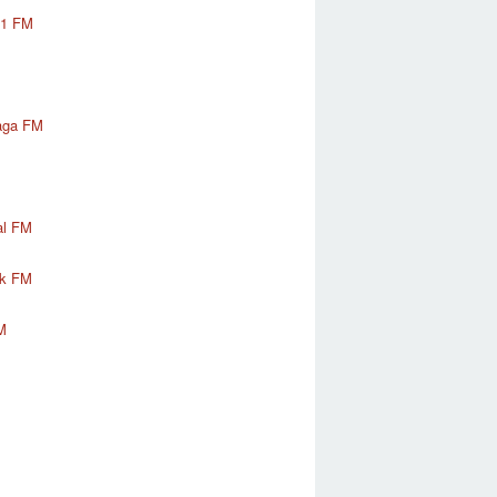
01 FM
aga FM
al FM
k FM
M