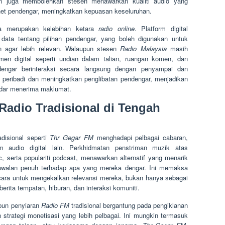
an juga membolehkan stesen menawarkan kualiti audio yang
et pendengar, meningkatkan kepuasan keseluruhan.
uga merupakan kelebihan ketara
radio online
. Platform digital
ata tentang pilihan pendengar, yang boleh digunakan untuk
 agar lebih relevan. Walaupun stesen
Radio Malaysia
masih
men digital seperti undian dalam talian, ruangan komen, dan
engar berinteraksi secara langsung dengan penyampai dan
 peribadi dan meningkatkan penglibatan pendengar, menjadikan
adar menerima maklumat.
Radio Tradisional di Tengah
disional seperti
Thr Gegar FM
menghadapi pelbagai cabaran,
rm audio digital lain. Perkhidmatan penstriman muzik atas
, serta populariti podcast, menawarkan alternatif yang menarik
walan penuh terhadap apa yang mereka dengar. Ini memaksa
 cara untuk mengekalkan relevansi mereka, bukan hanya sebagai
erita tempatan, hiburan, dan interaksi komuniti.
upun penyiaran
Radio FM
tradisional bergantung pada pengiklanan
strategi monetisasi yang lebih pelbagai. Ini mungkin termasuk