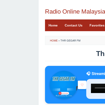
Skip
to
Radio Online Malaysi
content
Home
Contact Us
Favorites
HOME
»
THR GEGAR FM
Th
🎧 Stream
♡