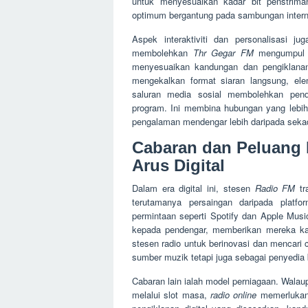
untuk menyesuaikan kadar bit penstrim
optimum bergantung pada sambungan intern
Aspek interaktiviti dan personalisasi j
membolehkan
Thr Gegar FM
mengumpul d
menyesuaikan kandungan dan pengiklanan
mengekalkan format siaran langsung, ele
saluran media sosial membolehkan pend
program. Ini membina hubungan yang lebih
pengalaman mendengar lebih daripada sek
Cabaran dan Peluang 
Arus Digital
Dalam era digital ini, stesen
Radio FM
tra
terutamanya persaingan daripada platfo
permintaan seperti Spotify dan Apple Music
kepada pendengar, memberikan mereka ka
stesen radio untuk berinovasi dan mencari
sumber muzik tetapi juga sebagai penyedia b
Cabaran lain ialah model perniagaan. Wala
melalui slot masa,
radio online
memerlukan 