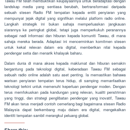
Tawau FM telah membuktikan keupayaannya untuk beradaptasi dengan
landskap media yang sentiasa berubah, bertransformasi daripada
sebuah stesen Radio FM tempatan kepada entiti penyiaran yang
mempunyai jejak digital yang signifikan melalui platform radio online.
Langkah strategik ini bukan sahaja memperluaskan jangkauan
siarannya ke peringkat global, tetapi juga memperkukuh peranannya
sebagai nadi informasi dan hiburan kepada komuniti Tawau, di mana
sahaja mereka berada. Adaptasi ini mencerminkan komitmen stesen
untuk kekal relevan dalam era digital, memberikan nilai kepada
pendengar setia dan menarik khalayak baharu.
Dalam dunia di mana akses kepada maklumat dan hiburan semakin
bergantung pada teknologi digital, keberadaan Tawau FM sebagai
sebuah radio online adalah satu aset penting. Ia memastikan bahawa
warisan penyiaran tempatan terus hidup, di samping memanfaatkan
teknologi terkini untuk memenuhi keperluan pendengar moden. Dengan
terus memfokuskan pada kandungan yang relevan, kualiti penstriman
yang tinggi, dan strategi penglibatan pendengar yang inovatif, Tawau
FM akan terus menjadi contoh cemerlang bagi bagaimana stesen Radio
Malaysia dapat berkembang maju dalam era digital, mengekalkan
identiti tempatan sambil merangkul peluang global.