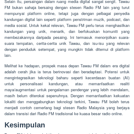
Selain itu, persaingan dalam ruang media digital sangat sengit. Tawau
FM bukan sahaja bersaing dengan stesen Radio FM lain yang turut
mempunyai platform online, tetapi juga dengan pelbagai penyedia
kandungan digital lain seperti platform penstriman muzik, podcast, dan
media sosial. Untuk kekal relevan, Tawau FM perlu terus menghasilkan
kandungan yang unik, menarik, dan berfokuskan komuniti yang
membezakannya daripada pesaing. Ini termasuk menonjolkan suara-
suara tempatan, cerita-cerita unik Tawau, dan isu-isu yang relevan
dengan penduduk setempat, yang mungkin tidak ditemui di platform
lain.
Melihat ke hadapan, prospek masa depan Tawau FM dalam era digital
adalah cerah jika ia terus berinovasi dan beradaptasi. Potensi untuk
mengintegrasikan teknologi baharu seperti kecerdasan buatan (AI)
untuk personalisasi kandungan, atau memanfaatkan realiti
maya/augmentasi untuk pengalaman pendengar yang lebih mendalam,
masih belum diterokai sepenuhnya. Dengan memanfaatkan kekuatan
lokaliti dan menggabungkan teknologi terkini, Tawau FM boleh terus
menjadi contoh cemerlang bagi stesen Radio Malaysia yang berjaya
dalam transisi dari Radio FM tradisional ke kuasa besar radio online.
Kesimpulan