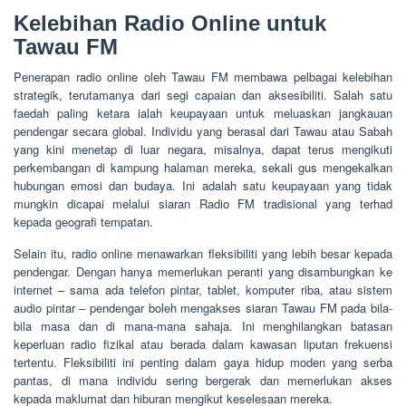
Kelebihan Radio Online untuk
Tawau FM
Penerapan radio online oleh Tawau FM membawa pelbagai kelebihan
strategik, terutamanya dari segi capaian dan aksesibiliti. Salah satu
faedah paling ketara ialah keupayaan untuk meluaskan jangkauan
pendengar secara global. Individu yang berasal dari Tawau atau Sabah
yang kini menetap di luar negara, misalnya, dapat terus mengikuti
perkembangan di kampung halaman mereka, sekali gus mengekalkan
hubungan emosi dan budaya. Ini adalah satu keupayaan yang tidak
mungkin dicapai melalui siaran Radio FM tradisional yang terhad
kepada geografi tempatan.
Selain itu, radio online menawarkan fleksibiliti yang lebih besar kepada
pendengar. Dengan hanya memerlukan peranti yang disambungkan ke
internet – sama ada telefon pintar, tablet, komputer riba, atau sistem
audio pintar – pendengar boleh mengakses siaran Tawau FM pada bila-
bila masa dan di mana-mana sahaja. Ini menghilangkan batasan
keperluan radio fizikal atau berada dalam kawasan liputan frekuensi
tertentu. Fleksibiliti ini penting dalam gaya hidup moden yang serba
pantas, di mana individu sering bergerak dan memerlukan akses
kepada maklumat dan hiburan mengikut keselesaan mereka.