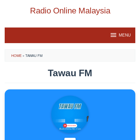
Skip
Radio Online Malaysia
to
content
MENU
HOME
»
TAWAU FM
Tawau FM